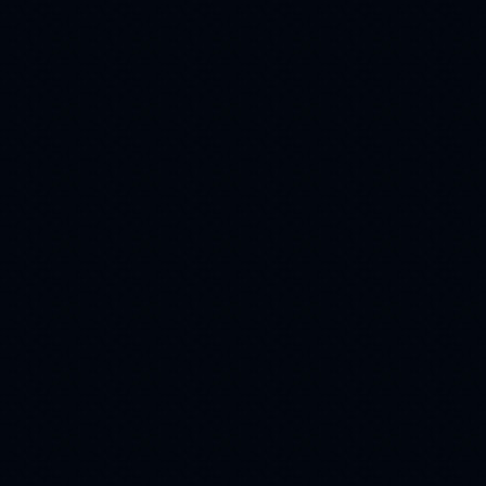
анимации
лес
(218)
(215)
мужчина
(215)
стихи
кот
(209)
(208)
9 мая
пара
(208)
(199)
религия
(198)
Winter
(183)
день победы
(172)
ангел
букет
(162)
(157)
Животные
(157)
Christmas
(154)
белка
свечи
(143)
(143)
еда
юмор
(141)
(141)
ваза
Птицы
(137)
(123)
облака
(120)
23 февраля
(118)