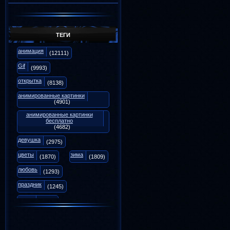
Галина
Анимаций:
1206
Репутация:
18
Форум:
0
ТЕГИ
Галина7114
Анимаций:
1187
анимация
(12111)
Репутация:
3
Форум:
0
Gif
(9993)
открытка
(8138)
анимированные картинки
(4901)
анимированные картинки
бесплатно
(4682)
девушка
(2975)
цветы
зима
(1870)
(1809)
любовь
(1293)
праздник
(1245)
осень
(1071)
animation
(975)
вечер
снег