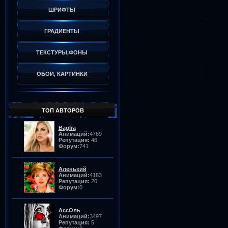
ШРИФТЫ
ГРАДИЕНТЫ
ТЕКСТУРЫ,ФОНЫ
ОБОИ, КАРТИНКИ
ТОП АВТОРОВ
BagIra
Анимаций:
4769
Репутация:
46
Форум:
741
Аленький
Анимаций:
4183
Репутация:
20
Форум:
0
АссОль
Анимаций:
3497
Репутация:
5