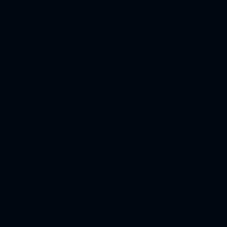
ромашки
(113)
собака
(112)
женщина
(110)
флеш
блины
(108)
(107)
вино
вода
(107)
(107)
картина
love
(104)
(98)
город
для
(97)
(88)
часики
ангелы
(88)
(81)
часы
жара
(76)
(74)
Flash
афоризмы
(74)
(72)
игрушки
(60)
снегурочка
(59)
1 апреля
деньги
(59)
(59)
Луна
Озеро
(58)
(57)
Autumn
маки
(54)
(52)
New Year
(51)