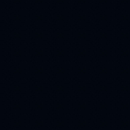
Дружба
музыка
(51)
(50)
глаза
афоризм
(50)
(49)
Snow
Art
(48)
(47)
дым
дорога
(47)
(47)
flach
(46)
поздравления
(46)
cards
Иисус
(45)
(43)
flash magic
(43)
авторские работы
(40)
домик
виноград
(40)
(38)
вербное воскресение
(38)
1 мая
(37)
благодарю
авто
(36)
(36)