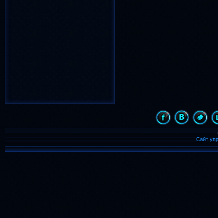
(939)
(894)
Новый Год
(817)
лето
весна
(783)
(659)
надпись
(486)
девочка
(455)
С Новым Годом
(435)
день рождения
(431)
картинка
день
(421)
(409)
animated
(399)
Рождество
(364)
Сайт уп
с днем рождения
(357)
дождь
(344)
бабочка
(339)
8 марта
ночь
(323)
(300)
бабочки
(246)
Солнце
(242)