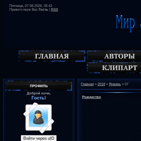
Пятница, 07.08.2026, 05:42
Приветствую Вас
Гость
|
RSS
Главная
»
2018
»
Январь
»
07
ПРОФИЛЬ
Доброй ночи,
Рождество
Гость!
Войти через uID