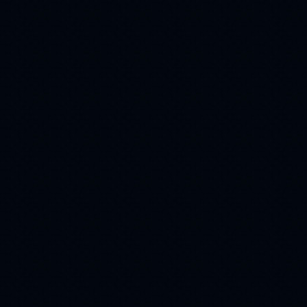
ромашки
(113)
собака
(112)
женщина
(110)
флеш
вода
(108)
(107)
блины
вино
(107)
(107)
картина
love
(104)
(98)
город
для
(97)
(88)
часики
ангелы
(88)
(81)
часы
жара
(76)
(74)
Flash
афоризмы
(74)
(72)
игрушки
деньги
(60)
(59)
1 апреля
(59)
снегурочка
Луна
(59)
(58)
Озеро
Autumn
(57)
(54)
маки
Дружба
(52)
(51)
New Year
глаза