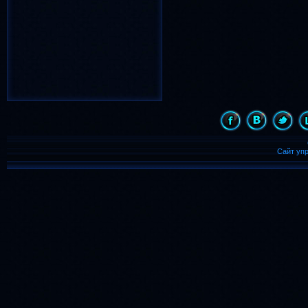
Новый Год
(817)
лето
весна
(783)
(659)
надпись
(486)
девочка
(455)
С Новым Годом
(435)
день рождения
(431)
картинка
день
(421)
(409)
animated
(399)
Сайт уп
Рождество
(364)
с днем рождения
(357)
дождь
(344)
бабочка
(339)
8 марта
ночь
(323)
(300)
бабочки
(246)
Солнце
(242)
анимации
(218)