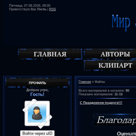
Пятница, 07.08.2026, 08:00
Приветствую Вас
Гость
|
RSS
Главная
»
Файлы
ПРОФИЛЬ
Доброе утро,
Всего материалов в каталоге
:
80
Гость!
Показано материалов
:
11-15
С Праздником подруги!!!
Оценит
Войти через uID