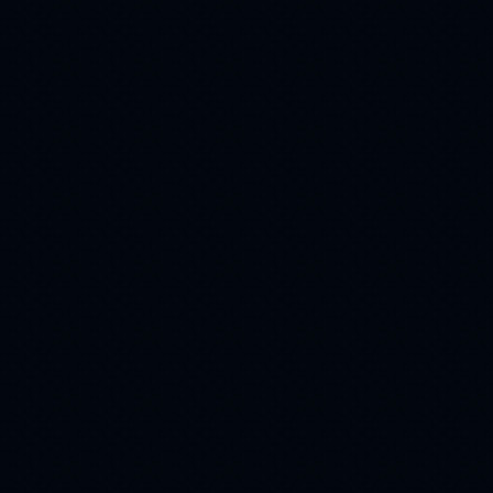
(51)
(50)
музыка
(50)
афоризм
Snow
(49)
(48)
дорога
Art
(47)
(47)
дым
flach
(47)
(46)
поздравления
(46)
cards
Иисус
(45)
(43)
flash magic
(43)
авторские работы
(40)
домик
(40)
вербное воскресение
(38)
виноград
1 мая
(38)
(37)
авто
благодарю
(36)
(36)