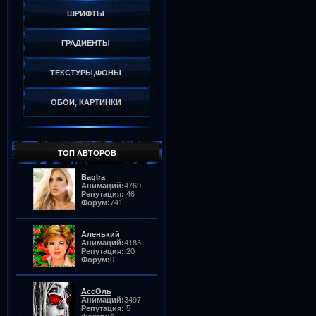
ШРИФТЫ
ГРАДИЕНТЫ
ТЕКСТУРЫ,ФОНЫ
ОБОИ, КАРТИНКИ
ТОП АВТОРОВ
BagIra
Анимаций:
4769
Репутация:
46
Форум:
741
Аленький
Анимаций:
4183
Репутация:
20
Форум:
0
АссОль
Анимаций:
3497
Репутация:
5