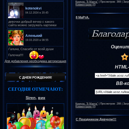
Конкурс "8 Марта"
|
Просмотров:
369
|
Загр
Комментарии (0)
8 МаРтА.
Оценит
Для добавления необходима авторизация
HTML-
С ДНЕМ РОЖДЕНИЯ!
BB-к
СЕГОДНЯ ОТМЕЧАЮТ:
Siren
,
вик
Конкурс "8 Марта"
|
Просмотров:
288
|
Загр
Комментарии (0)
С Праздником Девчули!!!