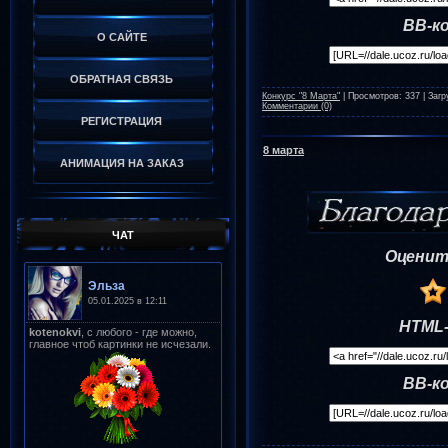
BB-к
О САЙТЕ
ОБРАТНАЯ СВЯЗЬ
Конкурс "8 Марта"
|
Просмотров:
337
|
Загр
Комментарии (0)
РЕГИСТРАЦИЯ
8 марта
АНИМАЦИЯ НА ЗАКАЗ
ЧАТ
Оценит
HTML-
BB-к