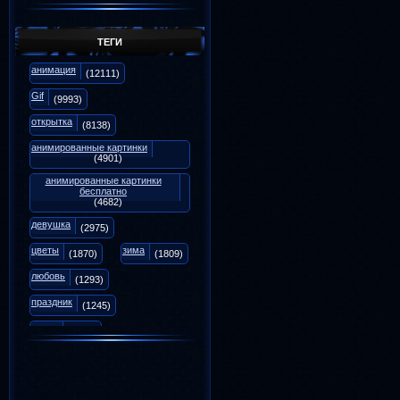
Галина
Анимаций:
1206
Репутация:
18
Форум:
0
ТЕГИ
анимация
Галина7114
(12111)
Анимаций:
1187
Репутация:
3
Gif
(9993)
Форум:
0
открытка
(8138)
анимированные картинки
(4901)
анимированные картинки
бесплатно
(4682)
девушка
(2975)
цветы
зима
(1870)
(1809)
любовь
(1293)
праздник
(1245)
осень
(1071)
animation
(975)
вечер
снег
(939)
(894)