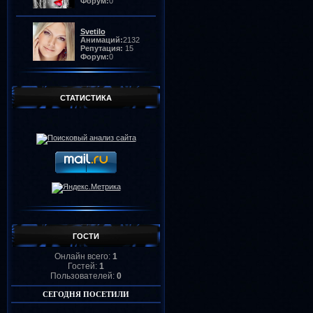
Форум:
0
Svetilo
Анимаций:
2132
Репутация:
15
Форум:
0
missOlga
Анимаций:
1789
СТАТИСТИКА
Репутация:
60
Форум:
0
Barkov
Анимаций:
1334
Репутация:
3
Форум:
0
Ангел
Анимаций:
1312
Репутация:
7
Форум:
0
ГОСТИ
Онлайн всего:
1
Lamerna
Анимаций:
1237
Гостей:
1
Репутация:
105
Пользователей:
0
Форум:
0
СЕГОДНЯ ПОСЕТИЛИ