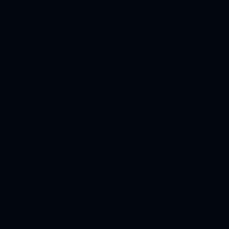
мужчина
лес
(215)
(215)
стихи
9 мая
(209)
(208)
кот
пара
(208)
(199)
религия
(198)
Winter
(183)
день победы
(172)
ангел
(162)
Животные
(157)
букет
(157)
Christmas
(154)
свечи
белка
(143)
(143)
юмор
еда
(141)
(141)
ваза
Птицы
(137)
(123)
облака
(120)
23 февраля
(118)