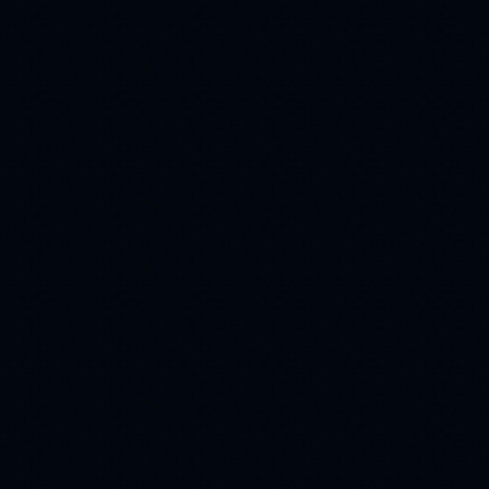
(52)
(51)
Дружба
музыка
(51)
(50)
глаза
афоризм
(50)
(49)
Snow
дорога
(48)
(47)
Art
дым
(47)
(47)
flach
(46)
поздравления
(46)
cards
(45)
flash magic
(43)
Иисус
домик
(43)
(40)
авторские работы
(40)
вербное воскресение
(38)
виноград
1 мая
(38)
(37)
авто
бесплатно
(36)
(36)