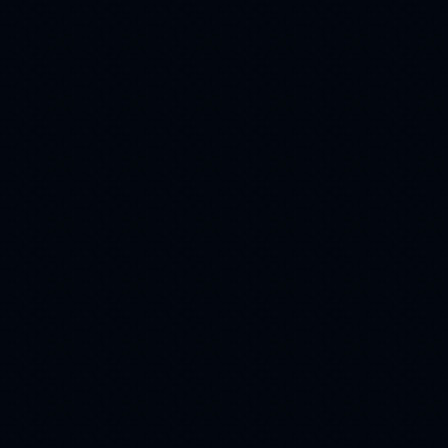
мужчина
лес
(215)
(215)
стихи
кот
(209)
(208)
9 мая
пара
(208)
(199)
религия
(198)
Winter
(183)
день победы
(172)
ангел
(162)
Животные
(157)
букет
(157)
Christmas
(154)
белка
свечи
(143)
(143)
еда
юмор
(141)
(141)
ваза
Птицы
(137)
(123)
облака
(120)
23 февраля
(118)