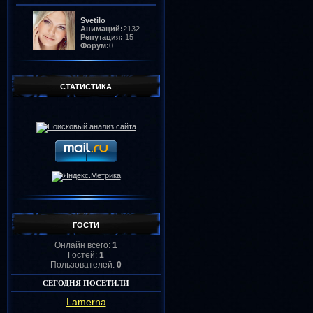
Svetilo
Анимаций:
2132
Репутация:
15
Форум:
0
missOlga
Анимаций:
1789
СТАТИСТИКА
Репутация:
60
Форум:
0
Barkov
Анимаций:
1334
Репутация:
3
Форум:
0
Ангел
Анимаций:
1312
Репутация:
7
Форум:
0
ГОСТИ
Онлайн всего:
1
Lamerna
Анимаций:
1239
Гостей:
1
Репутация:
105
Пользователей:
0
Форум:
0
СЕГОДНЯ ПОСЕТИЛИ
Lamerna
Галина
Анимаций:
1206