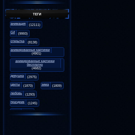
Репутация:
18
Форум:
0
ТЕГИ
Галина7114
Анимаций:
1187
анимация
(12111)
Репутация:
3
Форум:
0
Gif
(9993)
открытка
(8138)
анимированные картинки
(4901)
анимированные картинки
бесплатно
(4682)
девушка
(2975)
цветы
зима
(1870)
(1809)
любовь
(1293)
праздник
(1245)
осень
(1071)
animation
(975)
вечер
снег
(939)
(894)