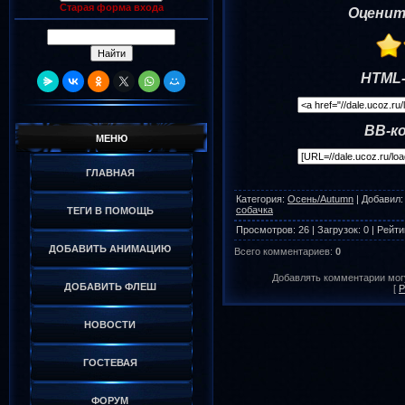
Старая форма входа
Оценит
HTML-
BB-к
МЕНЮ
ГЛАВНАЯ
Категория
:
Осень/Autumn
|
Добавил
:
собачка
ТЕГИ В ПОМОЩЬ
Просмотров
:
26
|
Загрузок
:
0
|
Рейти
ДОБАВИТЬ АНИМАЦИЮ
Всего комментариев
:
0
Добавлять комментарии могу
ДОБАВИТЬ ФЛЕШ
[
Р
НОВОСТИ
ГОСТЕВАЯ
ФОРУМ