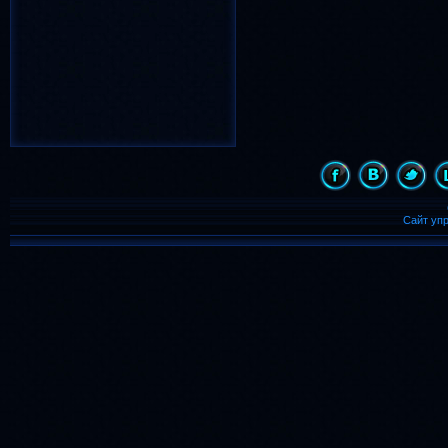
Новый Год
(817)
лето
весна
(783)
(659)
надпись
(486)
девочка
(455)
С Новым Годом
(435)
день рождения
(431)
картинка
день
(421)
(409)
animated
(399)
Сайт уп
Рождество
(364)
с днем рождения
(357)
дождь
(344)
бабочка
(339)
8 марта
ночь
(323)
(300)
бабочки
(246)
Солнце
(242)
анимации
(218)