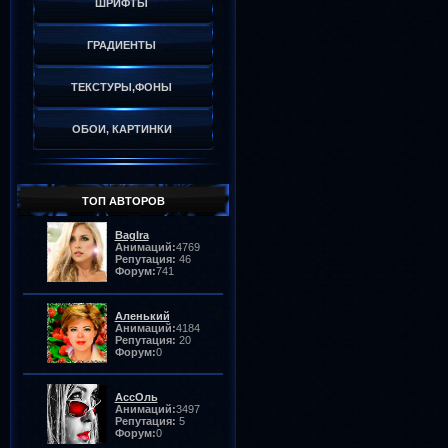
ШРИФТЫ
ГРАДИЕНТЫ
ТЕКСТУРЫ,ФОНЫ
ОБОИ, КАРТИНКИ
ТОП АВТОРОВ
BagIra
Анимаций:
4769
Репутация:
46
Форум:
741
Аленький
Анимаций:
4184
Репутация:
20
Форум:
0
АссОль
Анимаций:
3497
Репутация:
5
Форум:
0