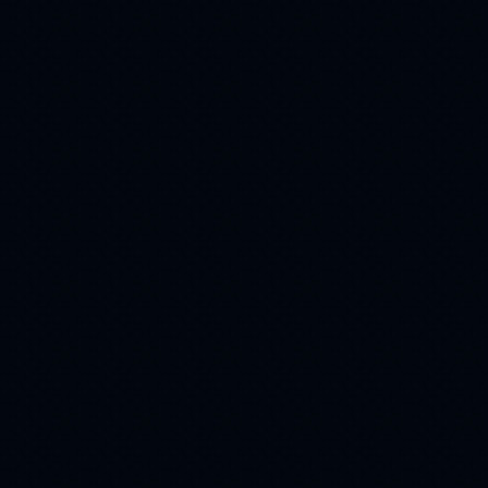
ромашки
(113)
собака
(112)
женщина
(110)
флеш
вино
(108)
(107)
вода
блины
(107)
(107)
картина
love
(104)
(98)
город
часики
(97)
(88)
для
ангелы
(88)
(81)
часы
Flash
(76)
(74)
жара
афоризмы
(74)
(72)
игрушки
(60)
1 апреля
(59)
снегурочка
(59)
деньги
Луна
(59)
(58)
Озеро
Autumn
(57)
(54)
маки
New Year