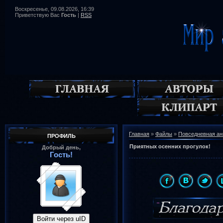
Воскресенье, 09.08.2026, 16:39
Приветствую Вас
Гость
|
RSS
Главная
»
Файлы
»
Повседневная а
ПРОФИЛЬ
Приятных осенних прогулок!
Добрый день,
Гость!
Войти через uID