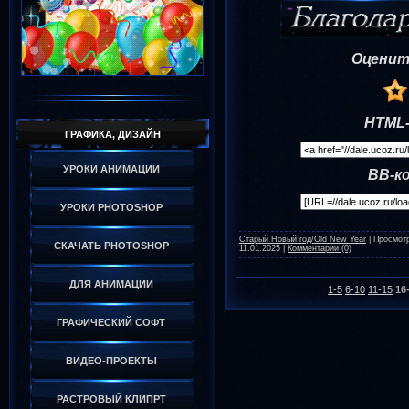
Оценит
HTML-
ГРАФИКА, ДИЗАЙН
УРОКИ АНИМАЦИИ
BB-к
УРОКИ PHOTOSHOP
Старый Новый год/Old New Year
|
Просмот
СКАЧАТЬ PHOTOSHOP
11.01.2025
|
Комментарии (0)
ДЛЯ АНИМАЦИИ
1-5
6-10
11-15
16
ГРАФИЧЕСКИЙ СОФТ
ВИДЕО-ПРОЕКТЫ
РАСТРОВЫЙ КЛИПРТ