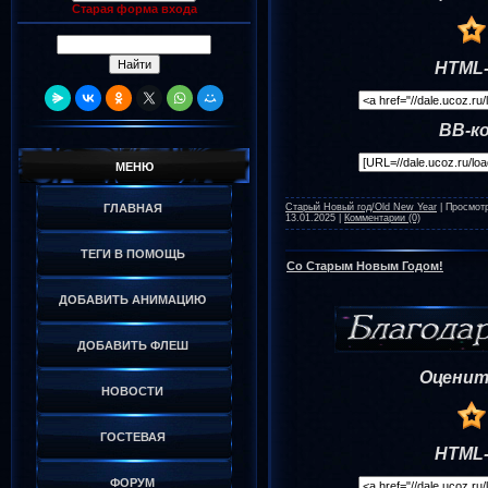
Старая форма входа
HTML-
BB-к
МЕНЮ
Старый Новый год/Old New Year
|
Просмот
ГЛАВНАЯ
13.01.2025
|
Комментарии (0)
ТЕГИ В ПОМОЩЬ
Со Старым Новым Годом!
ДОБАВИТЬ АНИМАЦИЮ
ДОБАВИТЬ ФЛЕШ
Оценит
НОВОСТИ
ГОСТЕВАЯ
HTML-
ФОРУМ