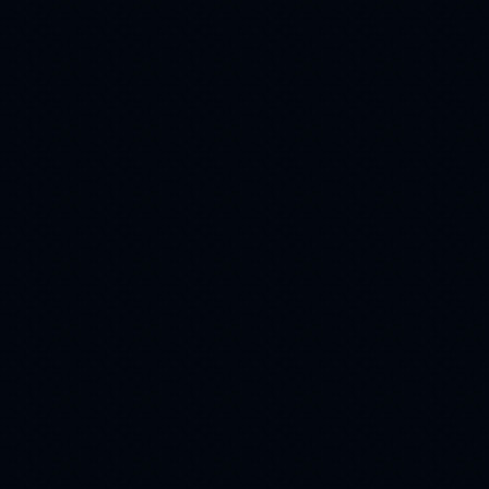
афоризм
Snow
(49)
(48)
дым
дорога
(47)
(47)
Art
flach
(47)
(46)
поздравления
(46)
cards
Иисус
(45)
(43)
flash magic
(43)
авторские работы
(40)
домик
(40)
вербное воскресение
(38)
виноград
1 мая
(38)
(37)
благодарю
авто
(36)
(36)