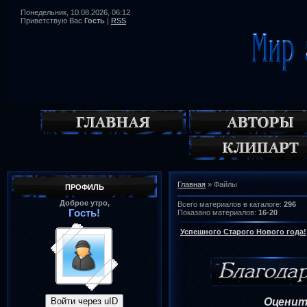
Понедельник, 10.08.2026, 06:12
Приветствую Вас
Гость
|
RSS
Главная
»
Файлы
ПРОФИЛЬ
Доброе утро,
Всего материалов в каталоге
:
296
Гость!
Показано материалов
:
16-20
Успешного Старого Нового года!
Оценит
Войти через uID