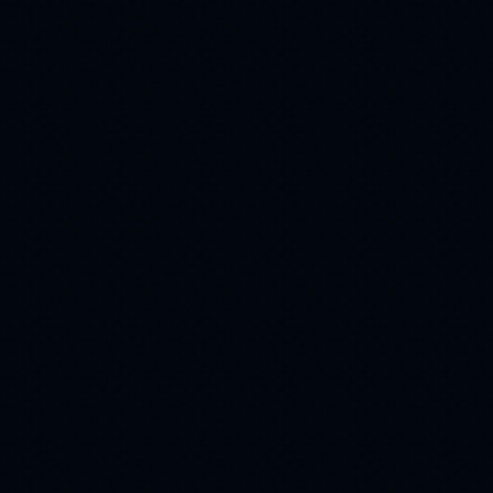
женщина
(110)
флеш
вино
(108)
(107)
блины
вода
(107)
(107)
картина
love
(104)
(98)
город
часики
(97)
(88)
для
ангелы
(88)
(81)
часы
Flash
(76)
(74)
жара
афоризмы
(74)
(72)
игрушки
деньги
(60)
(59)
1 апреля
(59)
снегурочка
Луна
(59)
(58)
Озеро
Autumn
(57)
(54)
маки
Дружба
(52)
(51)
New Year
глаза
(51)
(50)
музыка
(50)