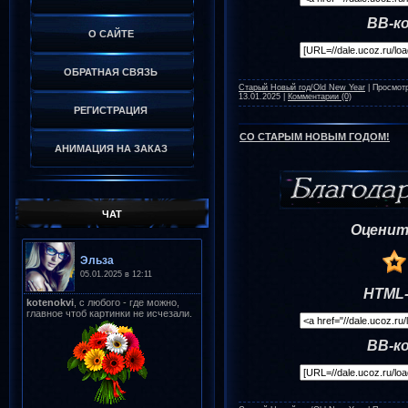
BB-к
О САЙТЕ
ОБРАТНАЯ СВЯЗЬ
Старый Новый год/Old New Year
|
Просмот
13.01.2025
|
Комментарии (0)
РЕГИСТРАЦИЯ
СО СТАРЫМ НОВЫМ ГОДОМ!
АНИМАЦИЯ НА ЗАКАЗ
ЧАТ
Оценит
HTML-
BB-к