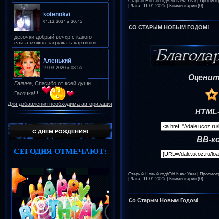
Старый Новый год/Old New Year
|
Просмот
|
Дата:
11.01.2025
|
Комментарии (0)
СО СТАРЫМ НОВЫМ ГОДОМ!
Оценит
Для добавления необходима авторизация
HTML-
С ДНЕМ РОЖДЕНИЯ!
BB-к
СЕГОДНЯ ОТМЕЧАЮТ:
Старый Новый год/Old New Year
|
Просмот
|
Дата:
11.01.2025
|
Комментарии (0)
Со Старым Новым Годом!