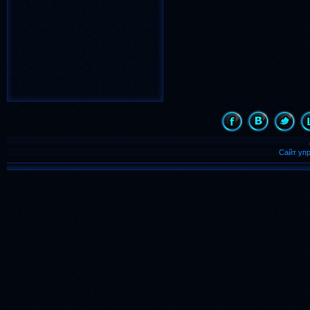
лето
весна
(783)
(659)
надпись
(486)
девочка
(455)
С Новым Годом
(435)
день рождения
(431)
картинка
день
(421)
(409)
animated
(399)
Сайт уп
Рождество
(364)
с днем рождения
(357)
дождь
(344)
бабочка
(339)
8 марта
ночь
(323)
(300)
бабочки
(246)
Солнце
(242)
анимации
(218)