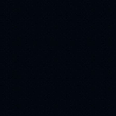
мужчина
лес
(215)
(215)
стихи
кот
(209)
(208)
9 мая
пара
(208)
(199)
религия
(198)
Winter
(183)
день победы
(172)
ангел
букет
(162)
(157)
Животные
(157)
Christmas
(154)
белка
свечи
(143)
(143)
юмор
еда
(141)
(141)
ваза
Птицы
(137)
(123)
облака
(120)
23 февраля
(118)
ромашки
(113)
собака
(112)