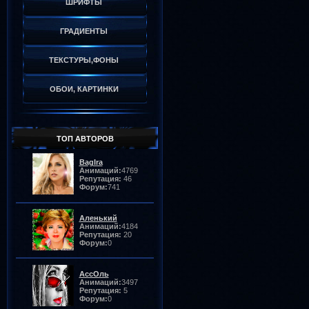
ШРИФТЫ
ГРАДИЕНТЫ
ТЕКСТУРЫ,ФОНЫ
ОБОИ, КАРТИНКИ
ТОП АВТОРОВ
BagIra
Анимаций:
4769
Репутация:
46
Форум:
741
Аленький
Анимаций:
4184
Репутация:
20
Форум:
0
АссОль
Анимаций:
3497
Репутация:
5
Форум:
0