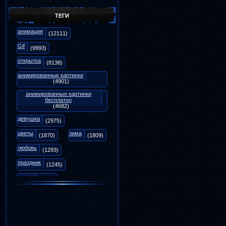
Репутация:
18
Форум:
0
ТЕГИ
анимация
Галина7114
(12111)
Анимаций:
1187
Репутация:
3
Gif
(9993)
Форум:
0
открытка
(8138)
анимированные картинки
(4901)
анимированные картинки
бесплатно
(4682)
девушка
(2975)
цветы
зима
(1870)
(1809)
любовь
(1293)
праздник
(1245)
осень
(1071)
animation
(975)
вечер
снег
(939)
(894)
Новый Год
(817)