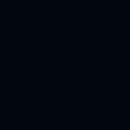
музыка
глаза
(50)
(50)
афоризм
Snow
(49)
(48)
Art
дорога
(47)
(47)
дым
flach
(47)
(46)
поздравления
(46)
cards
(45)
flash magic
(43)
Иисус
(43)
авторские работы
(40)
домик
(40)
вербное воскресение
(38)
виноград
1 мая
(38)
(37)
авто
благодарю
(36)
(36)