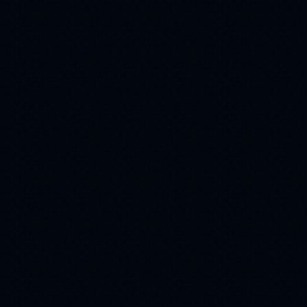
женщина
(110)
флеш
блины
(108)
(107)
вино
вода
(107)
(107)
картина
love
(104)
(98)
город
для
(97)
(88)
часики
ангелы
(88)
(81)
часы
Flash
(76)
(74)
жара
афоризмы
(74)
(72)
игрушки
(60)
снегурочка
(59)
деньги
1 апреля
(59)
(59)
Луна
Озеро
(58)
(57)
Autumn
маки
(54)
(52)
Дружба
(51)
New Year
(51)