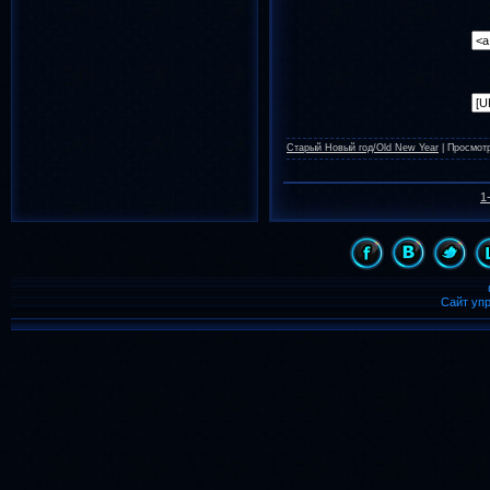
лето
весна
(783)
(659)
надпись
(486)
девочка
(455)
С Новым Годом
(435)
день рождения
Старый Новый год/Old New Year
|
Просмот
(431)
картинка
день
(421)
(409)
1
animated
(399)
Рождество
(364)
с днем рождения
(357)
Сайт уп
дождь
(344)
бабочка
(339)
8 марта
ночь
(323)
(300)
бабочки
(246)
Солнце
(242)
анимации
лес
(218)
(215)