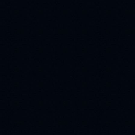
мужчина
(215)
стихи
кот
(209)
(208)
9 мая
пара
(208)
(199)
религия
(198)
Winter
(183)
день победы
(172)
ангел
букет
(162)
(157)
Животные
(157)
Christmas
(154)
белка
свечи
(143)
(143)
юмор
еда
(141)
(141)
ваза
Птицы
(137)
(123)
облака
(120)
23 февраля
(118)
ромашки
(113)
собака
(112)