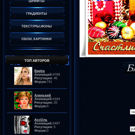
ШРИФТЫ
ГРАДИЕНТЫ
ТЕКСТУРЫ,ФОНЫ
ОБОИ, КАРТИНКИ
ТОП АВТОРОВ
BagIra
Анимаций:
4769
Репутация:
46
Форум:
741
Аленький
Анимаций:
4184
Репутация:
20
Форум:
0
АссОль
Анимаций:
3497
Репутация:
5
Форум:
0