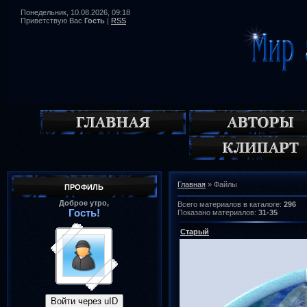
Понедельник, 10.08.2026, 09:18
Приветствую Вас
Гость
|
RSS
Главная
»
Файлы
ПРОФИЛЬ
Доброе утро,
Всего материалов в каталоге
:
296
Гость!
Показано материалов
:
31-35
Старый
Войти через uID