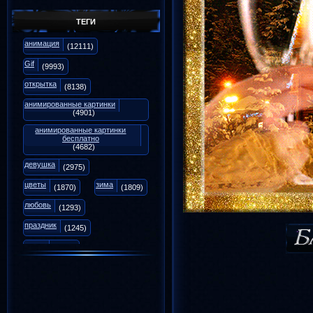
Репутация:
18
Форум:
0
ТЕГИ
анимация
Галина7114
(12111)
Анимаций:
1187
Репутация:
3
Gif
(9993)
Форум:
0
открытка
(8138)
анимированные картинки
(4901)
анимированные картинки
бесплатно
(4682)
девушка
(2975)
цветы
зима
(1870)
(1809)
любовь
(1293)
праздник
(1245)
осень
(1071)
animation
(975)
вечер
снег
(939)
(894)
Новый Год
(817)