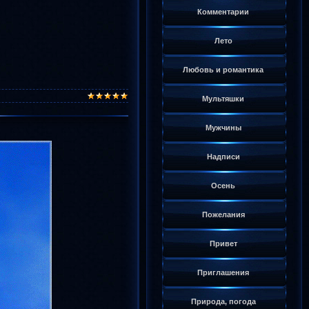
Комментарии
Лето
Любовь и романтика
Мультяшки
Мужчины
Надписи
Осень
Пожелания
Привет
Приглашения
Природа, погода