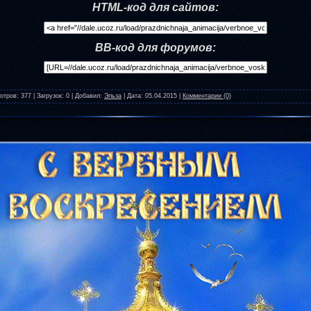
HTML-код для сайтов:
BB-код для форумов:
отров:
377
|
Загрузок:
0
|
Добавил:
Эльза
|
Дата:
05.04.2015
|
Комментарии (0)