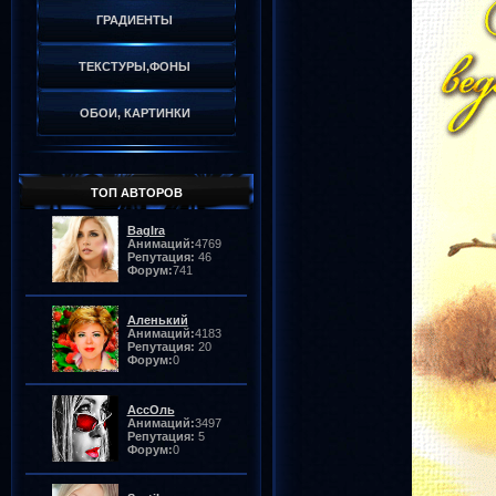
ГРАДИЕНТЫ
ТЕКСТУРЫ,ФОНЫ
ОБОИ, КАРТИНКИ
ТОП АВТОРОВ
BagIra
Анимаций:
4769
Репутация:
46
Форум:
741
Аленький
Анимаций:
4183
Репутация:
20
Форум:
0
АссОль
Анимаций:
3497
Репутация:
5
Форум:
0