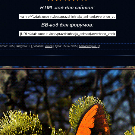
HTML-код для сайтов:
BB-код для форумов:
отров:
315
|
Загрузок:
0
|
Добавил:
Ангел
|
Дата:
05.04.2015
|
Комментарии (0)