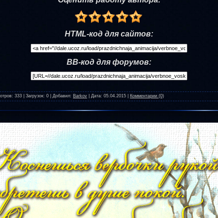
HTML-код для сайтов:
BB-код для форумов:
отров:
333
|
Загрузок:
0
|
Добавил:
Barkov
|
Дата:
05.04.2015
|
Комментарии (0)