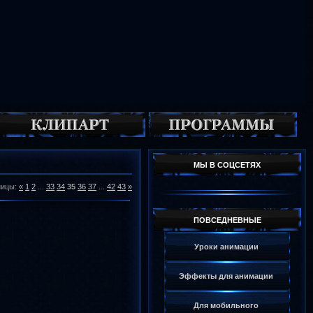
МЫ В СОЦСЕТЯХ
ницы
:
«
1
2
...
33
34
35
36
37
...
42
43
»
ПОВСЕДНЕВНЫЕ
Уроки анимации
Эффекты для анимации
Для мобильного