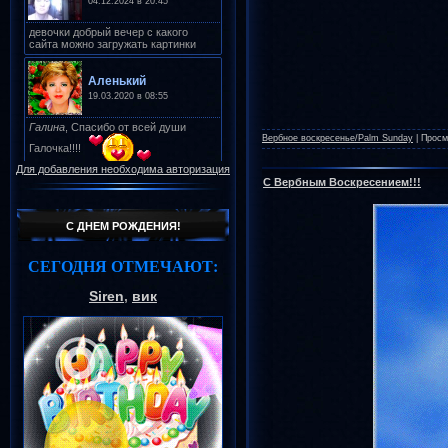
Вербное воскресенье/Palm Sunday
|
Просм
Для добавления необходима авторизация
С Вербным Воскресением!!!
С ДНЕМ РОЖДЕНИЯ!
СЕГОДНЯ ОТМЕЧАЮТ:
Siren
,
вик