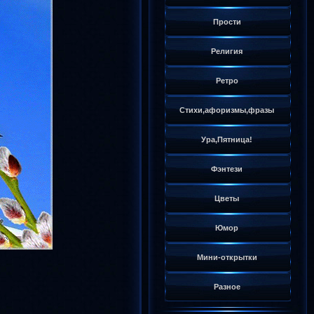
Прости
Религия
Ретро
Стихи,афоризмы,фразы
Ура,Пятница!
Фэнтези
Цветы
Юмор
Мини-открытки
Разное